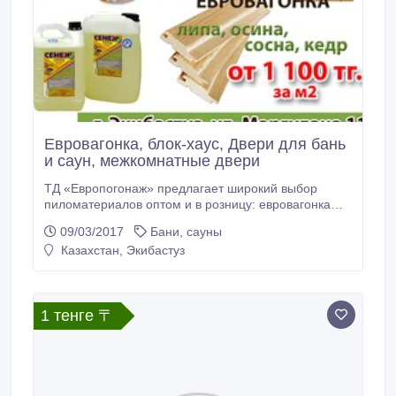
Евровагонка, блок-хаус, Двери для бань
и саун, межкомнатные двери
ТД «Европогонаж» предлагает широкий выбор
пиломатериалов оптом и в розницу: евровагонка
(cосна, липа, осина); блок-хаус (сосна); имитация
09/03/2017
Бани, сауны
бруса (лиственница); террасная доска
Казахстан, Экибастуз
(лиственница); доска пола (сосна, лиственница);
палубная доска (лиственница) и мн. другое А также
большой ассортимент ДВЕРЕЙ: деревянные двери
для бань и саун; комбинированные двери;
1 тенге 〒
стеклянные двери; межкомнатные двери; входные
двери.