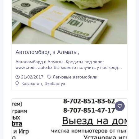
Автоломбард в Алматы,
Автоломбард в Алматы. Кредиты под залог
www.credit-auto.kz Вы можете получить у нас кредит
до 85% от стоимость залог. Мы экономим ваше
21/02/2017
Легковые автомобили
время и деньги, по причине того, что мы работаем
Казахстан, Экибастуз
для вас БЕЗ СКРЫТЫХ КОМИССИЙ и оформляем
договор всего за 20 минут. http://credit-auto.kz/ Мы
даём вам, гарантию безопасности и сохранности
вашего авто, у нас круглосуточная военизированная
автостоянка ( БЕСПЛАТНАЯ) Мы оказываем для вас
финансовую помощь.