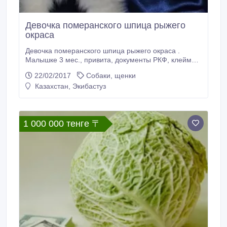
Девочка померанского шпица рыжего
окраса
Девочка померанского шпица рыжего окраса .
Малышке 3 мес., привита, документы РКФ, клеймо.
Предпологаемый рост и вес: 21см..
22/02/2017
Собаки, щенки
Казахстан, Экибастуз
1 000 000 тенге 〒