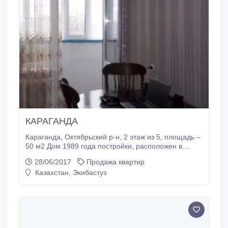
КАРАГАНДА
Караганда, Октябрьский р-н, 2 этаж из 5, площадь –
50 м2 Дом 1989 года постройки, расположен в
мкрн-е им. Мамраева. Инфраструктура очень
28/06/2017
Продажа квартир
хорошо развита. Школа, д. сад, магазины, остановка
Казахстан, Экибастуз
в шаговой доступности. Квартира светлая, теплая, с
ремонтом, все комнаты изолированы, пластиковые
окна, большая застекленная лоджия, новые
межкомнатные двер.