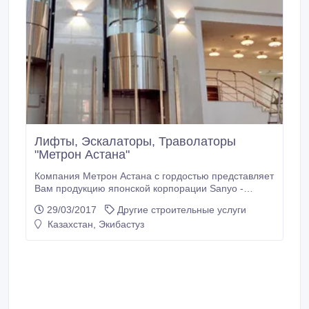
Лифты, Эскалаторы, Траволаторы
"Метрон Астана"
Компания Метрон Астана с гордостью представляет
Вам продукцию японской корпорации Sanyo -
пассажирские, грузопассажирские , автомобильные,
29/03/2017
Другие строительные услуги
грузовые, панорамные, коттеджные, больничные
Казахстан, Экибастуз
лифты, эскалаторы и траволаторы под брендом SL
elevator. SL elevator - дочерняя компания
Корпорации Sanyo, Япония. Завод SL elevator
находится в городе Шанхай, Китай, что позволяет
значительно снизить стоимость лифтов и
эскалаторов для конечных потребителей, а
японские технологии и контроль качества