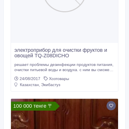
электроприбор для очистки фруктов и
овощей TQ-Z08DICHO
решает проблемы дезинфекции продуктов питания,
очистки питьевой воды и воздуха. с ним вы сможете
эффективно позаботиться о том, чтобы в вашем
24/08/2017
Хозтовары
доме присутствовал очищенный воздух, а на вашем
Казахстан, Экибастуз
столе всегда были только экологически здоровые
продукты питания и наичистейшая питьевая вода..
100 000 тенге 〒