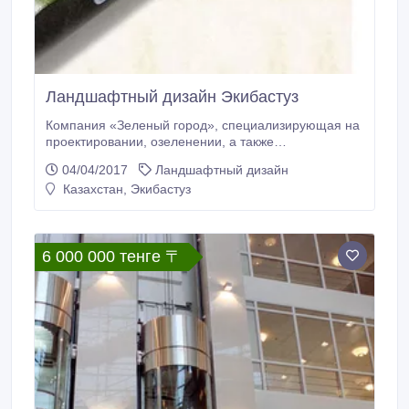
Ландшафтный дизайн Экибастуз
Компания «Зеленый город», специализирующая на
проектировании, озеленении, а также
благоустройстве участков, является в Казахстане
04/04/2017
Ландшафтный дизайн
одной из ведущих в данном секторе, о чем
Казахстан, Экибастуз
свидетельствуют многочисленные отзывы тех
клиентов, которые уже воспользовались нашими
услугами. Услуги .
6 000 000 тенге 〒