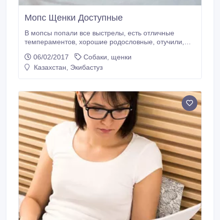
Мопс Щенки Доступные
В мопсы попали все выстрелы, есть отличные
темпераментов, хорошие родословные, отучили,
привиты, ухоженная, дом сломан. Все документы
06/02/2017
Собаки, щенки
прилагаются..
Казахстан, Экибастуз