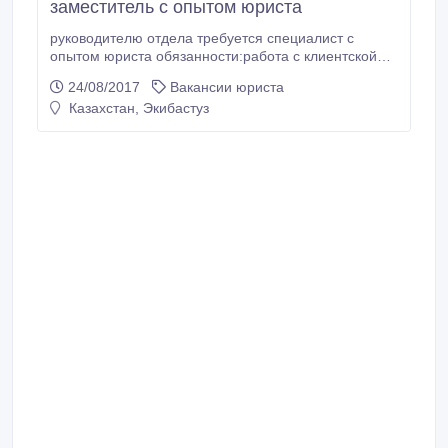
заместитель с опытом юриста
руководителю отдела требуется специалист с
опытом юриста обязанности:работа с клиентской
базой , контроль за договорами , оказание помощи
24/08/2017
Вакансии юриста
руководителю в решении административно-
Казахстан, Экибастуз
кадровой работы.