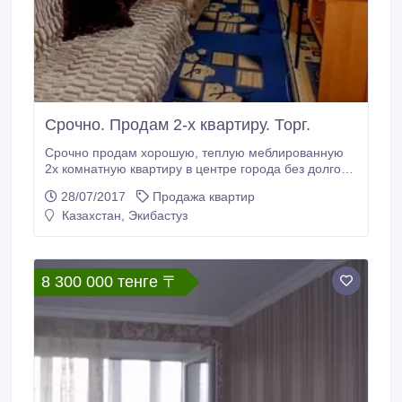
Срочно. Продам 2-х квартиру. Торг.
Срочно продам хорошую, теплую меблированную
2х комнатную квартиру в центре города без долгов
по ул. Шешембекова 3, 2 этаж в 5 этажном доме.
28/07/2017
Продажа квартир
Телефон, интернет, лоджия застеклена. Вся
Казахстан, Экибастуз
инфраструктура рядом; в шаговой доступности
школы, дет сады, автобусные остановки, магазины.
Вся мебель остается в квартире.
8 300 000 тенге 〒