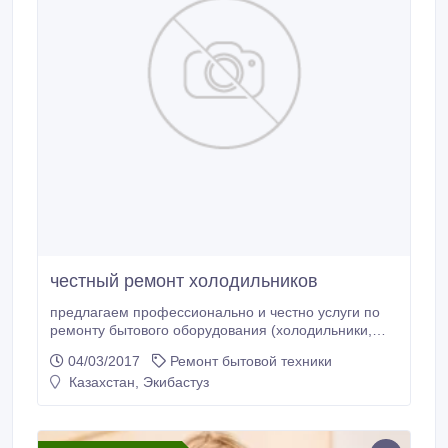
честный ремонт холодильников
предлагаем профессионально и честно услуги по
ремонту бытового оборудования (холодильники,
стиральные и посудомоечные машины).и
04/03/2017
Ремонт бытовой техники
обслуживание торгово-технологического
Казахстан, Экибастуз
оборудования (холодильное, механическое,
тепловое оборудование), климатическое
оборудования (кондиционеры всех типов
автокондиционеры.