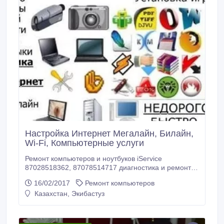
Настройка Интернет Мегалайн, Билайн,
Wi-Fi, Компьютерные услуги
Ремонт компьютеров и ноутбуков iService
87028518362, 87078514717 диагностика и ремонт
компьютеров замена неисправных комплектующих
16/02/2017
Ремонт компьютеров
восстановление данных диагностика и ремонт
Казахстан, Экибастуз
ноутбуков настройка ноутбуков модернизация
ноутбуков компьютерная помощь установка
драйверов установка настройка программ
переустановка Windows xp sp3 professional, vista,