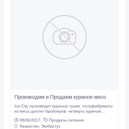
Производим и Продаем куриное мясо
Ice-City производит куриные тушки, полуфабрикаты
из мяса цыплят-бройлеров: четверть куриная,
суповой набор, окорочка сухой заморозки, голень,
08/06/2017
Продукты питания
крыло, бедро. В процессе прозводства
Казахстан, Экибастуз
используются только натуральное сырье.